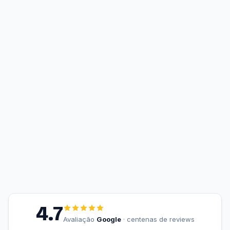
Cliente verificado
Google · Maximo Aquecedores
Cliente verificado
Google · Maximo Aquecedores
4.7
Avaliação
Google
· centenas de reviews