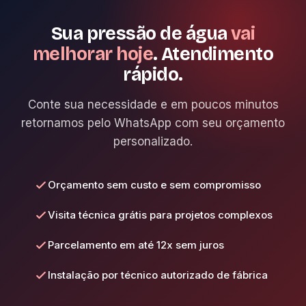
SP — Capital, ABC, Zona Leste, Oeste, Norte e Sul.
Litoral e interior agendamos para o dia seguinte com
Sua pressão de água
vai
horário marcado.
melhorar hoje
. Atendimento
rápido.
Conte sua necessidade e em poucos minutos
retornamos pelo WhatsApp com seu orçamento
personalizado.
Orçamento sem custo e sem compromisso
Visita técnica grátis para projetos complexos
Parcelamento em até 12x sem juros
Instalação por técnico autorizado de fábrica